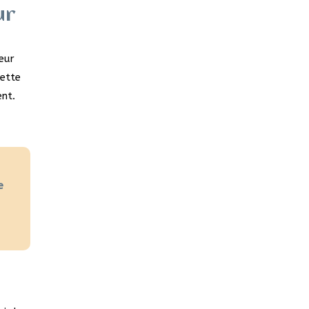
ur
eur
cette
ent.
e