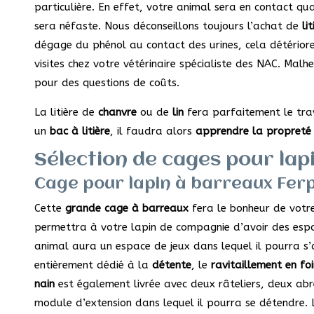
particulière. En effet, votre animal sera en contact qua
sera néfaste. Nous déconseillons toujours l’achat de
li
dégage du phénol au contact des urines, cela détériorer
visites chez votre vétérinaire spécialiste des NAC. Malh
pour des questions de coûts.
La litière de
chanvre
ou de
lin
fera parfaitement le tra
un
bac à litière
, il faudra alors
apprendre la propreté
Sélection de cages pour lap
Cage pour lapin à barreaux Fer
Cette
grande cage à barreaux
fera le bonheur de votre
permettra à votre lapin de compagnie d’avoir des espa
animal aura un espace de jeux dans lequel il pourra s
entièrement dédié à la
détente
, le
ravitaillement en fo
nain
est également livrée avec deux râteliers, deux abre
module d’extension dans lequel il pourra se détendre.