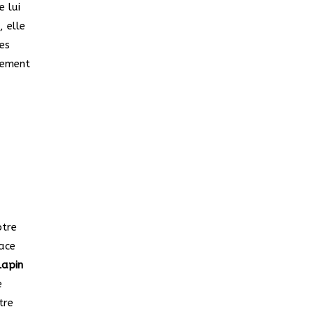
e lui
e
, elle
es
inement
otre
pace
lapin
e
tre