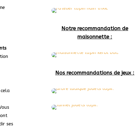
une
Notre recommandation de
maisonnette :
ants
tion
Nos recommandations de jeux :
 cela
à
 Vous
sont
dir ses