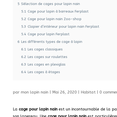
5
Sélection de cages pour lapin nain
5.1
Cage pour lapin à barreaux Ferplast
5.2
Cage pour lapin nain Zoo-shop
5.3
Clapier d’intérieur pour lapin nain Ferplast
5.4
Cage pour lapin Ferplast
6
Les différents types de cage à lapin
6.1
Les cages classiques
6.2
Les cages sur roulettes
6.3
Les cages en plexiglas
6.4
Les cages à étages
par
mon lapin nain
|
Mai 26, 2020
|
Habitat
|
0 commen
La
cage pour lapin nain
est un incontournable de la pa
son lapereau. Une
cage pour lapin nain
est particulière