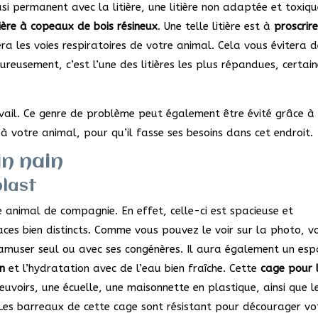
si permanent avec la litière, une litière non adaptée et toxiqu
tière à copeaux de bois résineux
. Une telle litière est à
proscrir
a les voies respiratoires de votre animal. Cela vous évitera d
eureusement, c’est l’une des litières les plus répandues, certa
vail. Ce genre de problème peut également être évité grâce à
à votre animal, pour qu’il fasse ses besoins dans cet endroit.
in nain
plast
 animal de compagnie. En effet, celle-ci est spacieuse et
ces bien distincts. Comme vous pouvez le voir sur la photo, v
’amuser seul ou avec ses congénères. Il aura également un es
in
et l’hydratation avec de l’eau bien fraîche. Cette
cage pour 
uvoirs, une écuelle, une maisonnette en plastique, ainsi que l
 Les barreaux de cette cage sont résistant pour décourager vo